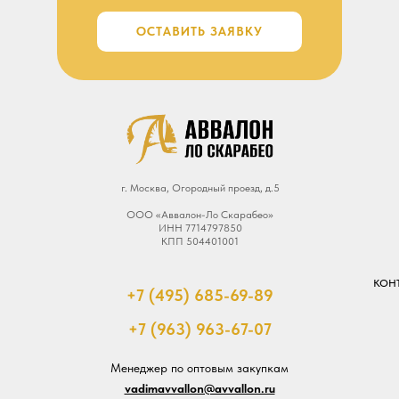
ОСТАВИТЬ ЗАЯВКУ
г. Москва, Огородный проезд, д.5
ООО «Аввалон-Ло Скарабео»
ИНН 7714797850
КПП 504401001
КОН
+7 (495) 685-69-89
+7 (963) 963-67-07
Менеджер по оптовым закупкам
vadimavvallon@avvallon.ru