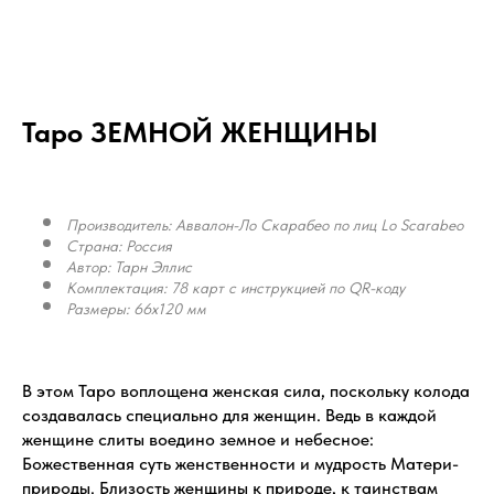
Таро ЗЕМНОЙ ЖЕНЩИНЫ
Производитель: Аввалон-Ло Скарабео по лиц Lo Scarabeo
Страна: Россия
Автор: Тарн Эллис
Комплектация: 78 карт с инструкцией по QR-коду
Размеры: 66x120 мм
В этом Таро воплощена женская сила, поскольку колода
создавалась специально для женщин. Ведь в каждой
женщине слиты воедино земное и небесное:
Божественная суть женственности и мудрость Матери-
природы. Близость женщины к природе, к таинствам