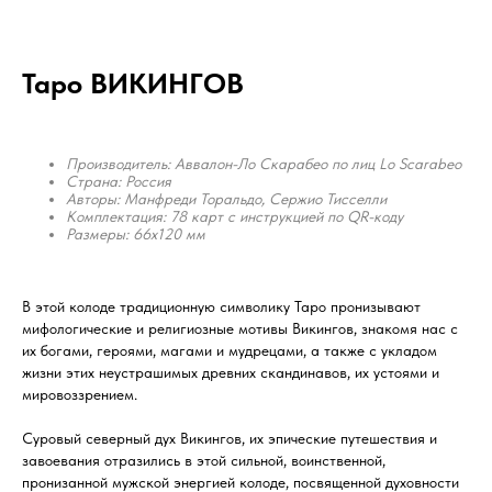
Таро ВИКИНГОВ
Производитель: Аввалон-Ло Скарабео по лиц Lo Scarabeo
Страна: Россия
Авторы: Манфреди Торальдо, Сержио Тисселли
Комплектация: 78 карт с инструкцией по QR-коду
Размеры: 66x120 мм
В этой колоде традиционную символику Таро пронизывают
мифологические и религиозные мотивы Викингов, знакомя нас с
их богами, героями, магами и мудрецами, а также с укладом
жизни этих неустрашимых древних скандинавов, их устоями и
мировоззрением.
Суровый северный дух Викингов, их эпические путешествия и
завоевания отразились в этой сильной, воинственной,
пронизанной мужской энергией колоде, посвященной духовности