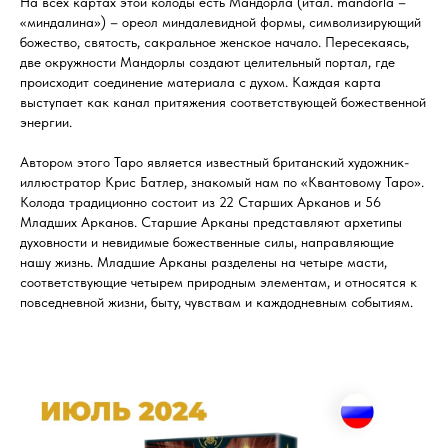
На всех картах этой колоды есть Мандорла (итал. mandorla –
«миндалина») – ореол миндалевидной формы, символизирующий
божество, святость, сакральное женское начало. Пересекаясь,
две окружности Мандорлы создают целительный портал, где
происходит соединение материала с духом. Каждая карта
выступает как канал притяжения соответствующей божественной
энергии.
Автором этого Таро является известный британский художник-
иллюстратор Крис Батлер, знакомый нам по «Квантовому Таро».
Колода традиционно состоит из 22 Старших Арканов и 56
Младших Арканов. Старшие Арканы представляют архетипы
духовности и невидимые божественные силы, направляющие
нашу жизнь. Младшие Арканы разделены на четыре масти,
соответствующие четырем природным элементам, и относятся к
повседневной жизни, быту, чувствам и каждодневным событиям.