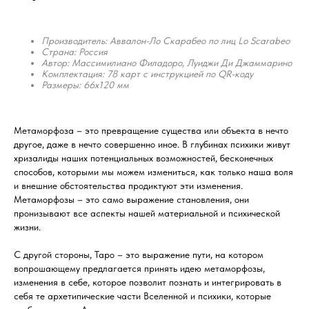
Производитель: Аввалон-Ло Скарабео по лиц Lo Scarabeo
Страна: Россия
Автор: Массимилиано Филадоро, Луиджи Ди Джаммарино
Комплектация: 78 карт с инструкцией по QR-коду
Размеры: 66x120 мм
Метаморфоза – это превращение существа или объекта в нечто
другое, даже в нечто совершенно иное. В глубинах психики живут
хризалиды наших потенциальных возможностей, бесконечных
способов, которыми мы можем измениться, как только наша воля
и внешние обстоятельства продиктуют эти изменения.
Метаморфозы – это само выражение становления, они
пронизывают все аспекты нашей материальной и психической
жизни.
С другой стороны, Таро – это выражение пути, на котором
вопрошающему предлагается принять идею метаморфозы,
изменения в себе, которое позволит познать и интегрировать в
себя те архетипические части Вселенной и психики, которые