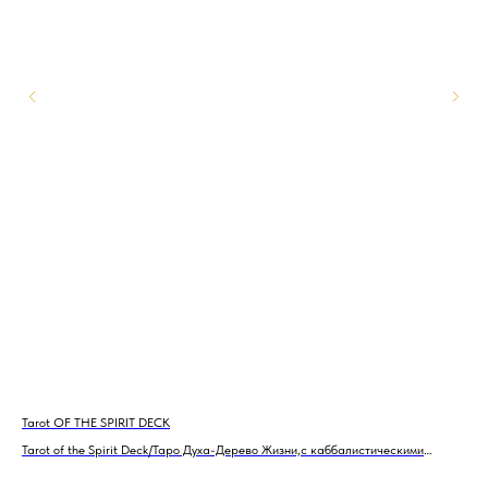
Tarot OF THE SPIRIT DECK
Та
Tarot of the Spirit Deck/Таро Духа-Дерево Жизни,с каббалиcтическими
Тар
символами и вкладкой прозрачного Дерева Сефирот,USG