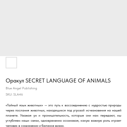
Оракул SECRET LANGUAGE OF ANIMALS
Blue Angel Publishing
SKU:
SLA46
«Тайный язык животных» — это путь к воссоединению с мудростью природы
через послания животных, находящихся под угрозой исчезновения на нашей
планете. Уважая ум и проницательность, которые они нам передают, мы
углубляем наши связи, одновременно осознавая, какую важную роль играет
человек в сохранении и балансе жизни.