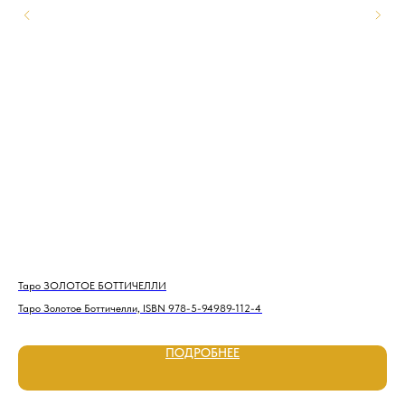
Таро ЗОЛОТОЕ БОТТИЧЕЛЛИ
Та
Таро Золотое Боттичелли, ISBN 978-5-94989-112-4
Тар
ПОДРОБНЕЕ