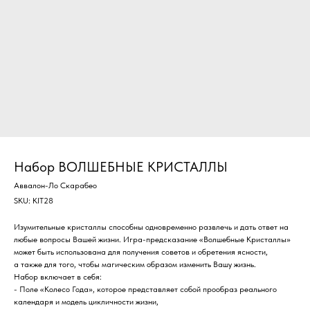
Набор ВОЛШЕБНЫЕ КРИСТАЛЛЫ
Аввалон-Ло Скарабео
SKU:
KIT28
Изумительные кристаллы способны одновременно развлечь и дать ответ на
любые вопросы Вашей жизни. Игра-предсказание «Волшебные Кристаллы»
может быть использована для получения советов и обретения ясности,
а также для того, чтобы магическим образом изменить Вашу жизнь.
Набор включает в себя:
- Поле «Колесо Года», которое представляет собой прообраз реального
календаря и модель цикличности жизни,