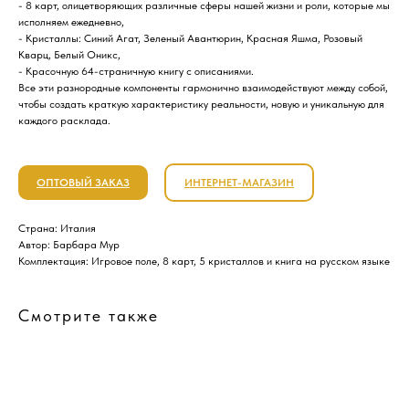
- 8 карт, олицетворяющих различные сферы нашей жизни и роли, которые мы
исполняем ежедневно,
- Кристаллы: Синий Агат, Зеленый Авантюрин, Красная Яшма, Розовый
Кварц, Белый Оникс,
- Красочную 64-страничную книгу с описаниями.
Все эти разнородные компоненты гармонично взаимодействуют между собой,
чтобы создать краткую характеристику реальности, новую и уникальную для
каждого расклада.
ОПТОВЫЙ ЗАКАЗ
ИНТЕРНЕТ-МАГАЗИН
Страна: Италия
Автор: Барбара Мур
Комплектация: Игровое поле, 8 карт, 5 кристаллов и книга на русском языке
Смотрите также