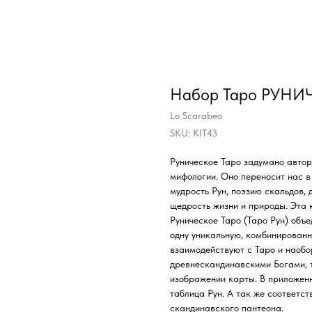
Набор Таро РУНИЧ
Lo Scarabeo
SKU:
KIT43
Руническое Таро задумано авто
мифологии. Оно переносит нас в
мудрость Рун, поэзию скальдов, 
щедрость жизни и природы. Эта 
Руническое Таро (Таро Рун) объ
одну уникальную, комбинированн
взаимодействуют с Таро и наоб
древнескандинавскими Богами, т
изображении карты. В приложенн
таблица Рун. А так же соответст
скандинавского пантеона.