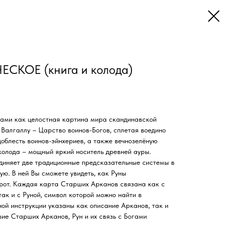
ЕСКОЕ (книга и колода)
рами как целостная картина мира скандинавской
 Валгаллу – Царство воинов-Богов, сплетая воедино
доблесть воинов-эйнхериев, а также вечнозелёную
колода – мощный яркий носитель древней ауры.
единяет две традиционные предсказательные системы в
ую. В ней Вы сможете увидеть, как Руны
орот. Каждая карта Старших Арканов связана как с
ак и с Руной, символ которой можно найти в
ой инструкции указаны как описание Арканов, так и
вие Старших Арканов, Рун и их связь с Богами