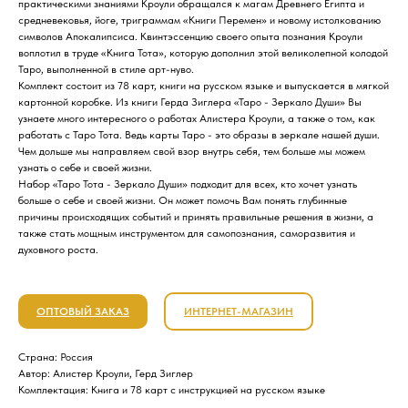
практическими знаниями Кроули обращался к магам Древнего Египта и
средневековья, йоге, триграммам «Книги Перемен» и новому истолкованию
символов Апокалипсиса. Квинтэссенцию своего опыта познания Кроули
воплотил в труде «Книга Тота», которую дополнил этой великолепной колодой
Таро, выполненной в стиле арт-нуво.
Комплект состоит из 78 карт, книги на русском языке и выпускается в мягкой
картонной коробке. Из книги Герда Зиглера «Таро - Зеркало Души» Вы
узнаете много интересного о работах Алистера Кроули, а также о том, как
работать с Таро Тота. Ведь карты Таро - это образы в зеркале нашей души.
Чем дольше мы направляем свой взор внутрь себя, тем больше мы можем
узнать о себе и своей жизни.
Набор «Таро Тота - Зеркало Души» подходит для всех, кто хочет узнать
больше о себе и своей жизни. Он может помочь Вам понять глубинные
причины происходящих событий и принять правильные решения в жизни, а
также стать мощным инструментом для самопознания, саморазвития и
духовного роста.
ОПТОВЫЙ ЗАКАЗ
ИНТЕРНЕТ-МАГАЗИН
Страна: Россия
Автор: Алистер Кроули, Герд Зиглер
Комплектация: Книга и 78 карт с инструкцией на русском языке