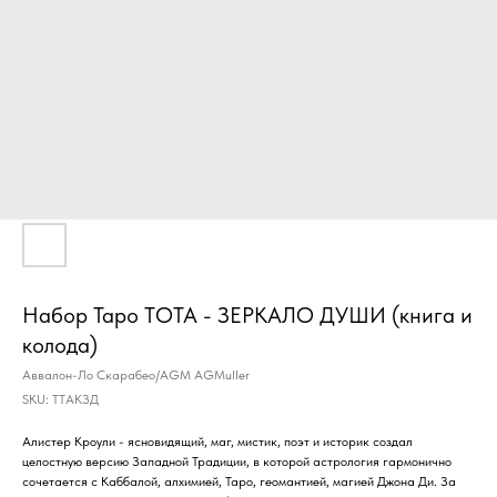
Набор Таро ТОТА - ЗЕРКАЛО ДУШИ (книга и
колода)
Аввалон-Ло Скарабео/AGM AGMuller
SKU:
ТТАКЗД
Алистер Кроули - ясновидящий, маг, мистик, поэт и историк создал
целостную версию Западной Традиции, в которой астрология гармонично
сочетается с Каббалой, алхимией, Таро, геомантией, магией Джона Ди. За