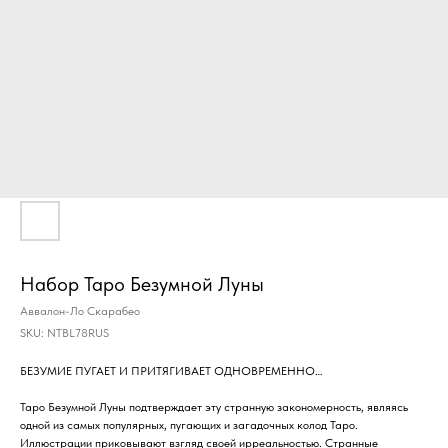
Набор Таро Безумной Луны
Аввалон-Ло Скарабео
SKU:
NTBL78RUS
БЕЗУМИЕ ПУГАЕТ И ПРИТЯГИВАЕТ ОДНОВРЕМЕННО…
Таро Безумной Луны подтверждает эту странную закономерность, являясь
одной из самых популярных, пугающих и загадочных колод Таро.
Иллюстрации приковывают взгляд своей ирреальностью. Странные