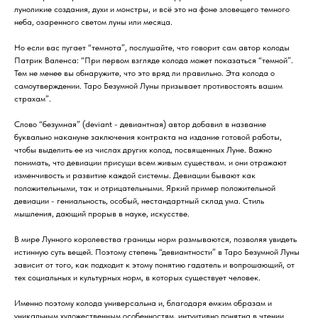
луноликие создания, духи и монстры, и всё это на фоне зловещего темного
неба, озаренного светом луны или месяца.
Но если вас пугает “темнота”, послушайте, что говорит сам автор колоды
Патрик Валенса: “При первом взгляде колода может показаться “темной”.
Тем не менее вы обнаружите, что это вряд ли правильно. Эта колода о
самоутверждении. Таро Безумной Луны призывает противостоять вашим
страхам”.
Слово “безумная” (deviant - девиантная) автор добавил в название
буквально накануне заключения контракта на издание готовой работы,
чтобы выделить ее из числах других колод, посвященных Луне. Важно
понимать, что девиации присущи всем живым существам. и они отражают
изменчивость и развитие каждой системы. Девиации бывают как
положительными, так и отрицательными. Яркий пример положительной
девиации - гениальность, особый, нестандартный склад ума. Стиль
мышления, дающий прорыв в науке, искусстве.
В мире Лунного королевства границы норм размываются, позволяя увидеть
истинную суть вещей. Поэтому степень “девиантности” в Таро Безумной Луны
зависит от того, как подходит к этому понятию гадатель и вопрошающий, от
тех социальных и культурных норм, в которых существует человек.
Именно поэтому колода универсальна и, благодаря емким образам и
уникальным художественным особенностям, интуитивно понятна в чтении