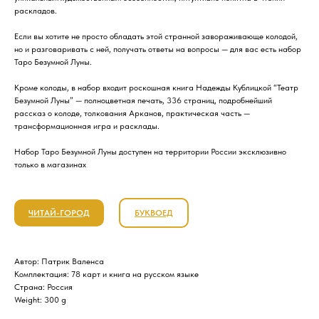
раскладов.
Если вы хотите не просто обладать этой странной завораживающе колодой,
но и разговаривать с ней, получать ответы на вопросы — для вас есть набор
Таро Безумной Луны.
Кроме колоды, в набор входит роскошная книга Надежды Кублицкой “Театр
Безумной Луны” — полноцветная печать, 336 страниц, подробнейший
рассказ о колоде, толкования Арканов, практическая часть —
трансформационная игра и расклады.
Набор Таро Безумной Луны доступен на территории России эксклюзивно
только в магазинах
ЧИТАЙ-ГОРОД
БУКВОЕД
Автор: Патрик Валенса
Комплектация: 78 карт и книга на русском языке
Страна: Россия
Weight: 300 g