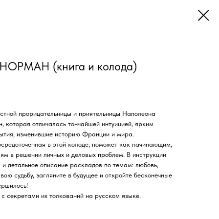
ОРМАН (книга и колода)
естной прорицательницы и приятельницы Наполеона
 которая отличалась тончайшей интуицией, ярким
ытия, изменившие историю Франции и мира.
средоточенная в этой колоде, поможет как начинающим,
ям в решении личных и деловых проблем. В инструкции
 и детальное описание раскладов по темам: любовь,
 свою судьбу, загляните в будущее и откройте бесконечные
ершилось!
 с секретами их толкований на русском языке.