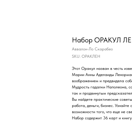
Набор ОРАКУЛ ЛЕН
Аввалон-Ло Скарабео
SKU:
ОРАКЛЕН
Этот Оракул назван в честь изв
Марии Анны Аделаиды Ленорман,
воображением и предвидела соб
Мудрость гадалки Наполеона, со
так и продвинутым предсказател
Вы найдете практические советы
работа, деньги, бизнес. Узнайте
возможности того, что еще не св
Набор содержит 36 карт и книгу