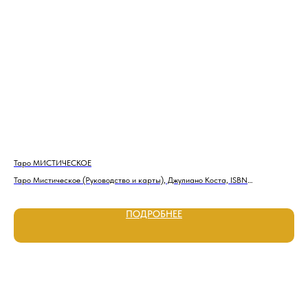
Таро МИСТИЧЕСКОЕ
Тар
Таро Мистическое (Руководство и карты), Джулиано Коста, ISBN
Тар
9785919371984,
ПОДРОБНЕЕ