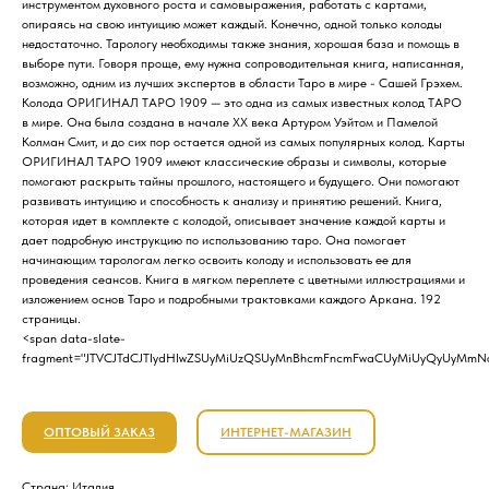
инструментом духовного роста и самовыражения, работать с картами,
опираясь на свою интуицию может каждый. Конечно, одной только колоды
недостаточно. Тарологу необходимы также знания, хорошая база и помощь в
выборе пути. Говоря проще, ему нужна сопроводительная книга, написанная,
возможно, одним из лучших экспертов в области Таро в мире - Сашей Грэхем.
Колода ОРИГИНАЛ ТАРО 1909 — это одна из самых известных колод ТАРО
в мире. Она была создана в начале XX века Артуром Уэйтом и Памелой
Колман Смит, и до сих пор остается одной из самых популярных колод. Карты
ОРИГИНАЛ ТАРО 1909 имеют классические образы и символы, которые
помогают раскрыть тайны прошлого, настоящего и будущего. Они помогают
развивать интуицию и способность к анализу и принятию решений. Книга,
которая идет в комплекте с колодой, описывает значение каждой карты и
дает подробную инструкцию по использованию таро. Она помогает
начинающим тарологам легко освоить колоду и использовать ее для
проведения сеансов. Книга в мягком переплете с цветными иллюстрациями и
изложением основ Таро и подробными трактовками каждого Аркана. 192
страницы.
<span data-slate-
fragment="JTVCJTdCJTIydHlwZSUyMiUzQSUyMnBhcmFncmFwaCUyMiUyQyUyMmNo
ОПТОВЫЙ ЗАКАЗ
ИНТЕРНЕТ-МАГАЗИН
Страна: Италия