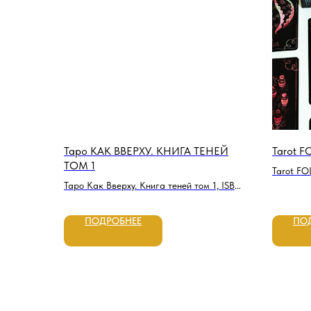
Таро КАК ВВЕРХУ. КНИГА ТЕНЕЙ
Tarot 
ТОМ 1
Tarot FO
Таро Как Вверху. Книга теней том 1, ISBN
978-5-91937-094-9
ПОДРОБНЕЕ
ПО