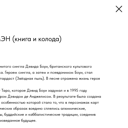
Н (книга и колода)
нитого сингла Дэвида Боуи, британского культового
а. Героем сингла, а затем и псевдонимом Боуи, стал
ардаст (Звёздная пыль). В песне отражена жизнь героя
 Таро, которое Дэвид Боуи задумал и в 1995 году
ером Дэвидом де Анджелисом. В результате была создана
 особенностью которой стало то, что в персонажах карт
ических образах воедино сплелись алхимические,
ы, буддийские и каббалистические традиции, соединив
изведанное будущее.