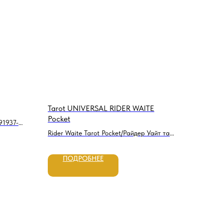
Tarot UNIVERSAL RIDER WAITE
Pocket
91937-
Rider Waite Tarot Pocket/Райдер Уайт таро
покет,USG
ПОДРОБНЕЕ