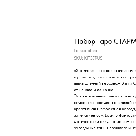
Набор Таро СТАРМЭ
Lo Scarabeo
SKU:
KIT37RUS
«Starman» – это название знаме
музыканта, рок-певца и эзотерик
вымышленный персонаж Зигги Ст
от начала и до конца.
Эта же концепция легла в основу
осуществил совместно с дизайн
креативная и эффектная колода,
запечатлён сам Боуи. В фантаст
магические и оккультные символ
загадочные тайны прошлого и не