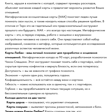
Книга, идущая в комплекте с колодой, содержит примеры раскладов,
объясняет значение каждой карты и предлагает варианты развития Ваших
отношений.
Метафорические ассоциативные карты (МАК) помогают людям лучше
понимать свои мысли, а также находить новые способы решения проблем. В
отличие от Таро это не гадательный или предсказательный инструмент
прошлого или будущего. МАК – это всегда про настоящее. Метафорические
карты – это, в первую очередь, работа с эмоциями и внутренними
настройками человека на самого себя. Они представляют собой набор
изображений, символов и метафор, которые используются для исследования
различных аспектов человеческой жизни.
Карты Любви - ваш личный психолог для проработки и исцеления
отношений.
Метафорическая колода из 90 карт, разработанная психологом
Чаком Спеццано. Этот инструмент поможет понять себя и партнёра, найти
скрытые причины конфликтов и вернуть близость, если она потерялась:
Доступность — вы не зависите от графика психолога.
Экономия — купили один раз, пользуетесь годами.
Конфиденциальность — всё остаётся между вами и картами.
Гибкость — можно использовать как в одиночку, так и с партнёром.
Глубина — вы прорабатываете не только текущую ситуацию, но и
бессознательные сценарии из прошлого.
Колода делится на две части:
Карты даров
— показывают, что укрепляет отношения.
Карты ловушек
— выявляют причины разногласий, непонимания и боли.
Зачем нужны Карты Любви?
Карты созданы для тех, кто: