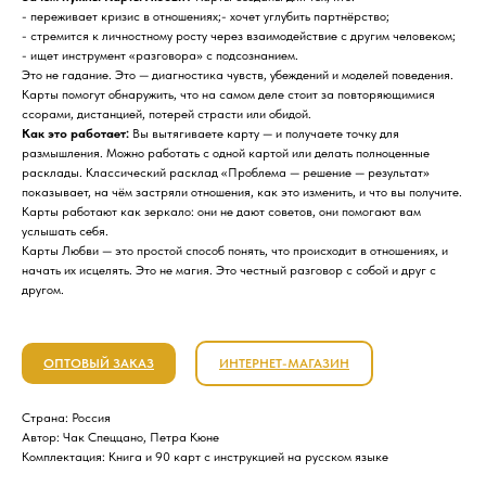
- переживает кризис в отношениях;- хочет углубить партнёрство;
- стремится к личностному росту через взаимодействие с другим человеком;
- ищет инструмент «разговора» с подсознанием.
Это не гадание. Это — диагностика чувств, убеждений и моделей поведения.
Карты помогут обнаружить, что на самом деле стоит за повторяющимися
ссорами, дистанцией, потерей страсти или обидой.
Как это работает:
Вы вытягиваете карту — и получаете точку для
размышления. Можно работать с одной картой или делать полноценные
расклады. Классический расклад «Проблема — решение — результат»
показывает, на чём застряли отношения, как это изменить, и что вы получите.
Карты работают как зеркало: они не дают советов, они помогают вам
услышать себя.
Карты Любви — это простой способ понять, что происходит в отношениях, и
начать их исцелять. Это не магия. Это честный разговор с собой и друг с
другом.
ОПТОВЫЙ ЗАКАЗ
ИНТЕРНЕТ-МАГАЗИН
Страна: Россия
Автор: Чак Спеццано, Петра Кюне
Комплектация: Книга и 90 карт с инструкцией на русском языке