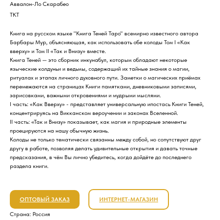
Аввалон-Ло Скарабео
ТКТ
Книга на русском языке "Книга Теней Таро" всемирно известного автора
Барбары Мур, объясняющая, как использовать обе колоды Том I «Как
вверху» и Том II «Так и Внизу» вместе.
Книга Теней — это сборник инкунабул, которым обладают некоторые
языческие колдуньи и ведьмы, содержащий их тайные знания о магии,
ритуалах и этапах личного духовного пути. Заметки о магических приёмах
перемежаются на страницах Книги памятками, дневниковыми записями,
зарисовками, важными откровениями и мудрыми мыслями.
I часть: «Как Вверху» - представляет универсальную ипостась Книги Теней,
концентрируясь на Викканском вероучении и законах Вселенной.
II часть: «Так и Внизу» показывает, как магия и природные элементы
проецируются на нашу обычную жизнь.
Колоды не только тематически связанны между собой, но сопутствуют друг
другу в работе, позволяя делать удивительные открытия и давать точные
предсказания, в чём Вы лично убедитесь, когда дойдёте до последнего
раздела книги.
ОПТОВЫЙ ЗАКАЗ
ИНТЕРНЕТ-МАГАЗИН
Страна: Россия