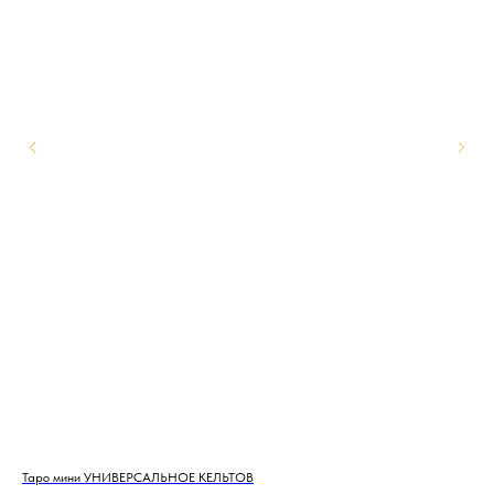
Таро мини УНИВЕРСАЛЬНОЕ КЕЛЬТОВ
Тар