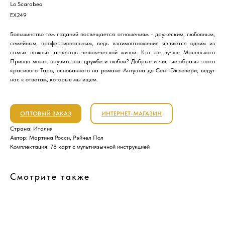
Lo Scarabeo
EX249
Большинство тем гаданий посвещается отношениям - дружеским, любовным,
семейным, профессиональным, ведь взаимоотношения являются одним из
самых важных аспектов человеческой жизни. Кто же лучше Маленького
Принца может научить нас дружбе и любви? Добрые и чистые образы этого
красивого Таро, основанного на романе Антуана де Сент-Экзюпери, ведут
нас к ответам, которые мы ищем.
ОПТОВЫЙ ЗАКАЗ
ИНТЕРНЕТ-МАГАЗИН
Страна: Италия
Автор: Мартина Росси, Рэйчел Пол
Комплектация: 78 карт с мультиязычной инструкцией
Смотрите также