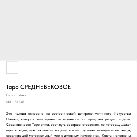
Таро СРЕДНЕВЕКОВОЕ
Lo Scarabeo
SKU:
EX138
Эта колода основана на эзотерической доктрине Античного Искусства
Памяти, которая учит правилам истинного благородства разума и души.
Средневековое Таро описывает путь совершенствования, по которому может
идти каждый, шаг за шагом, поднимаясь по ступеням невидимой лестницы,
соединяющей материальный мир с духовным измерением. Карты наполнены