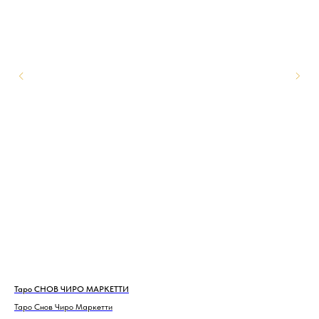
Таро СНОВ ЧИРО МАРКЕТТИ
Tar
BN
Таро Снов Чиро Маркетти
Rad