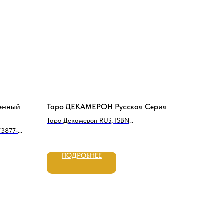
енный
Таро ДЕКАМЕРОН Русская Серия
Таро Декамерон RUS, ISBN
3877-
9785919376019
ПОДРОБНЕЕ