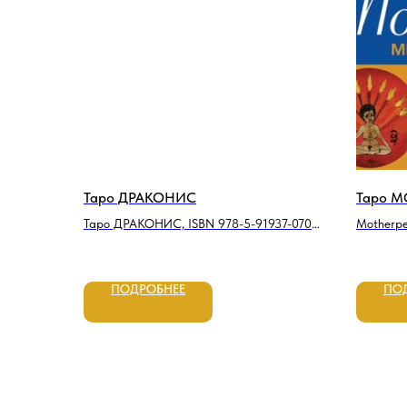
Таро ДРАКОНИС
Таро M
Таро ДРАКОНИС, ISBN 978-5-91937-070-
Motherpe
3
мини
ПОДРОБНЕЕ
ПО