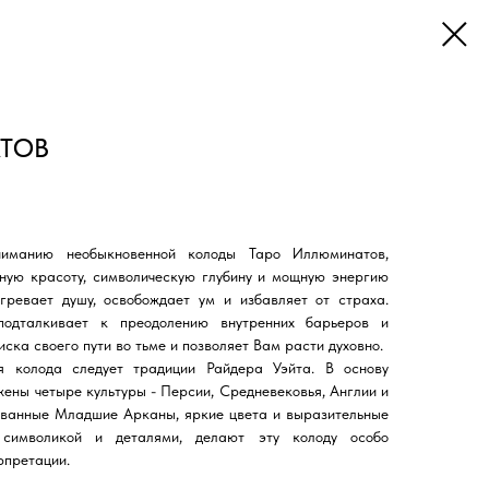
ТОВ
иманию необыкновенной колоды Таро Иллюминатов,
ную красоту, символическую глубину и мощную энергию
огревает душу, освобождает ум и избавляет от страха.
подталкивает к преодолению внутренних барьеров и
иска своего пути во тьме и позволяет Вам расти духовно.
я колода следует традиции Райдера Уэйта. В основу
ены четыре культуры - Персии, Средневековья, Англии и
ованные Младшие Арканы, яркие цвета и выразительные
символикой и деталями, делают эту колоду особо
рпретации.