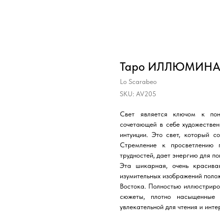
Таро ИЛЛЮМИНА
Lo Scarabeo
SKU:
AV205
Свет является ключом к пон
сочетающей в себе художествен
интуиции. Это свет, который с
Стремление к просветлению 
трудностей, дает энергию для по
Эта шикарная, очень
красива
изумительных изображений полож
Востока. Полностью иллюстрир
сюжеты, плотно насыщенные 
увлекательной для чтения и инте