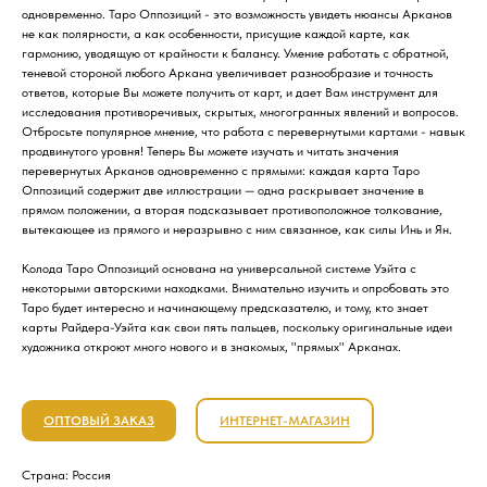
одновременно. Таро Оппозиций - это возможность увидеть нюансы Арканов
не как полярности, а как особенности, присущие каждой карте, как
гармонию, уводящую от крайности к балансу. Умение работать с обратной,
теневой стороной любого Аркана увеличивает разнообразие и точность
ответов, которые Вы можете получить от карт, и дает Вам инструмент для
исследования противоречивых, скрытых, многогранных явлений и вопросов.
Отбросьте популярное мнение, что работа с перевернутыми картами - навык
продвинутого уровня! Теперь Вы можете изучать и читать значения
перевернутых Арканов одновременно с прямыми: каждая карта Таро
Оппозиций содержит две иллюстрации — одна раскрывает значение в
прямом положении, а вторая подсказывает противоположное толкование,
вытекающее из прямого и неразрывно с ним связанное, как силы Инь и Ян.
Колода Таро Оппозиций основана на универсальной системе Уэйта с
некоторыми авторскими находками. Внимательно изучить и опробовать это
Таро будет интересно и начинающему предсказателю, и тому, кто знает
карты Райдера-Уэйта как свои пять пальцев, поскольку оригинальные идеи
художника откроют много нового и в знакомых, "прямых" Арканах.
ОПТОВЫЙ ЗАКАЗ
ИНТЕРНЕТ-МАГАЗИН
Страна: Россия