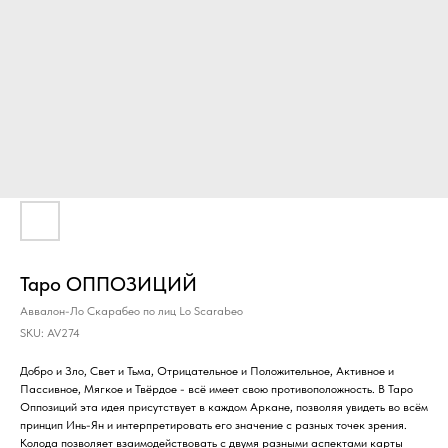
Таро ОППОЗИЦИЙ
Аввалон-Ло Скарабео по лиц Lo Scarabeo
SKU:
AV274
Добро и Зло, Свет и Тьма, Отрицательное и Положительное, Активное и
Пассивное, Мягкое и Твёрдое - всё имеет свою противоположность. В Таро
Оппозиций эта идея присутствует в каждом Аркане, позволяя увидеть во всём
принцип Инь-Ян и интерпретировать его значение с разных точек зрения.
Колода позволяет взаимодействовать с двумя разными аспектами карты