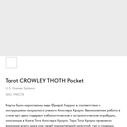
Tarot CROWLEY THOTH Pocket
U.S. Games Systems
SKU:
PMC78
Карты были нарисованы леди Фридой Харрис в соответствии с
инструкциями оккультного ученого Алистера Кроули. Великолепная работа в
стиле арт-деко содержит кабалистические и астрологические атрибуции,
описанные в Книге Тота Алистера Кроули. Таро Тота Кроули привлекло
внимание всего мира как своей поразительной красотой, так и сложным