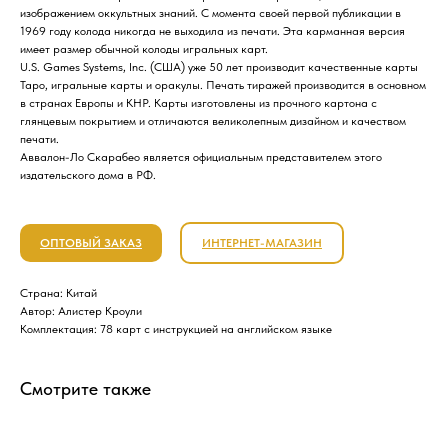
изображением оккультных знаний. С момента своей первой публикации в
1969 году колода никогда не выходила из печати. Эта карманная версия
имеет размер обычной колоды игральных карт.
U.S. Games Systems, Inc. (США) уже 50 лет производит качественные карты
Таро, игральные карты и оракулы. Печать тиражей производится в основном
в странах Европы и КНР. Карты изготовлены из прочного картона с
глянцевым покрытием и отличаются великолепным дизайном и качеством
печати.
Аввалон-Ло Скарабео является официальным представителем этого
издательского дома в РФ.
ОПТОВЫЙ ЗАКАЗ
ИНТЕРНЕТ-МАГАЗИН
Страна: Китай
Автор: Алистер Кроули
Комплектация: 78 карт с инструкцией на английском языке
Смотрите также