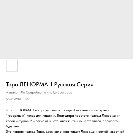
Таро ЛЕНОРМАН Русская Серия
Аввалон-Ло Скарабео по лиц Lo Scarabeo
SKU:
AVRUS127
Таро ЛЕНОРМАН по праву считается одной из самых популярных
"говорящих" колод для гадания. Благодаря простоте колоды Ленорман и
своей интуиции Вы легко отыщете ключ к чтению настоящего, прошлого и
будущего.
Это первая колода Таро, вдохновленная мадам Ленорман, самой известной