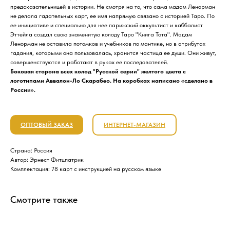
предсказательницей в ​​истории. Не смотря на то, что сама мадам Ленорман
не делала гадательных карт, ее имя напрямую связано с историей Таро. По
ее инициативе и специально для нее парижский оккультист и каббалист
Эттейла создал свою знаменитую колоду Таро "Книга Тота". Мадам
Ленорман не оставила потомков и учебников по мантике, но в атрибутах
гадания, которыми она пользовалась, хранится частица ее души. Они живут,
совершенствуются и работают в руках ее последователей.
Боковая сторона всех колод "Русской серии" желтого цвета с
логотипами Аввалон-Ло Скарабео. На коробках написано «сделано в
России».
ОПТОВЫЙ ЗАКАЗ
ИНТЕРНЕТ-МАГАЗИН
Страна: Россия
Автор: Эрнест Фитцпатрик
Комплектация: 78 карт с инструкцией на русском языке
Смотрите также