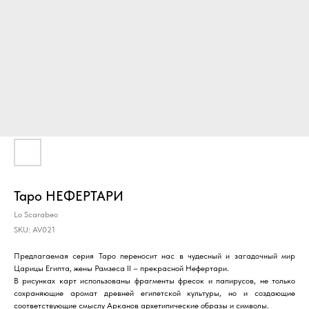
Таро НЕФЕРТАРИ
Lo Scarabeo
SKU:
AV021
Предлагаемая серия Таро переносит нас в чудесный и загадочный мир
Царицы Египта, жены Рамзеса II – прекрасной Нефертари.
В рисунках карт использованы фрагменты фресок и папирусов, не только
сохраняющие аромат древней египетской культуры, но и создающие
соответствующие смыслу Арканов архетипические образы и символы.