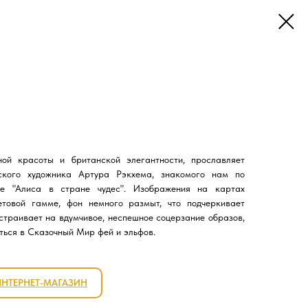
ной красоты и британской элегантности, прославляет
йского художника Артура Рэкхема, знакомого нам по
ге "Алиса в стране чудес". Изображения на картах
товой гамме, фон немного размыт, что подчеркивает
страивает на вдумчивое, неспешное соцерзание образов,
ться в Сказочный Мир фей и эльфов.
ИНТЕРНЕТ-МАГАЗИН