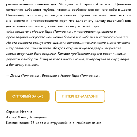
реализованными сценами для Младших и Старших Арканов . Цветовая
символика добавляет глубины чтениям, особенно фон ночного неба в масти
Пентаклей, что придает медитативность. Буклет знакомит читателя со
значениями и интерпретациями карт, что делает эту колоду идеальной как
для начинающих, так и для опытных последователей Таро.
«Как создатель Нового Таро Палладини , я постарался привнести в
произведение искусства как можно больше волшебства и истинного смысла.
Но эти тонкости станут очевидными и полезными только после внимательного
и терпеливого самоанализа. Каждая открывающаяся дверь открывает
новые двери для быть открыты. Каждая пройденная дорога ведет к новым
дорогам и выборам. Каждая новая часть знания, почерпнутая из карт, ведет
к большему знанию».
-- Дэвид Палладини , Введение в Новое Таро Палладини .
ОПТОВЫЙ ЗАКАЗ
ИНТЕРНЕТ-МАГАЗИН
Страна: Италия
Автор: Дэвид Палладини
Комплектация: 78 карт с инструкцией на английском языке