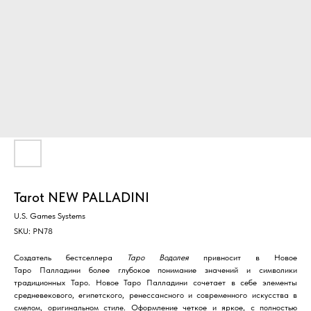
Tarot NEW PALLADINI
U.S. Games Systems
SKU:
PN78
Создатель бестселлера
Таро
Водолея
привносит в Новое
Таро Палладини более глубокое понимание значений и символики
традиционных Таро. Новое Таро Палладини сочетает в себе элементы
средневекового, египетского, ренессансного и современного искусства в
смелом, оригинальном стиле. Оформление четкое и яркое, с полностью