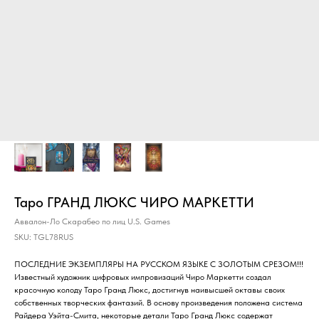
Таро ГРАНД ЛЮКС ЧИРО МАРКЕТТИ
Аввалон-Ло Скарабео по лиц U.S. Games
SKU:
TGL78RUS
ПОСЛЕДНИЕ ЭКЗЕМПЛЯРЫ НА РУССКОМ ЯЗЫКЕ С ЗОЛОТЫМ СРЕЗОМ!!!
Известный художник цифровых импровизаций Чиро Маркетти создал
красочную колоду Таро Гранд Люкс, достигнув наивысшей октавы своих
собственных творческих фантазий. В основу произведения положена система
Райдера Уэйта-Смита, некоторые детали Таро Гранд Люкс содержат