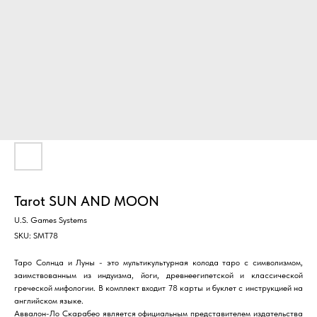
Tarot SUN AND MOON
U.S. Games Systems
SKU:
SMT78
Таро Солнца и Луны - это мультикультурная колода таро с символизмом,
заимствованным из индуизма, йоги, древнеегипетской и классической
греческой мифологии. В комплект входит 78 карты и буклет с инструкцией на
английском языке.
Аввалон-Ло Скарабео является официальным представителем издательства