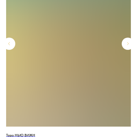
Таро НЬЮ ВИЖН
Tar