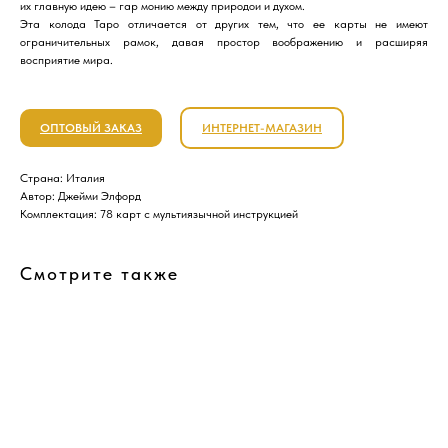
их главную идею – гар монию между природои и духом.
Эта колода Таро отличается от других тем, что ее карты не имеют
ограничительных рамок, давая простор воображению и расширяя
восприятие мира.
ОПТОВЫЙ ЗАКАЗ
ИНТЕРНЕТ-МАГАЗИН
Страна: Италия
Автор: Джейми Элфорд
Комплектация: 78 карт с мультиязычной инструкцией
Смотрите также