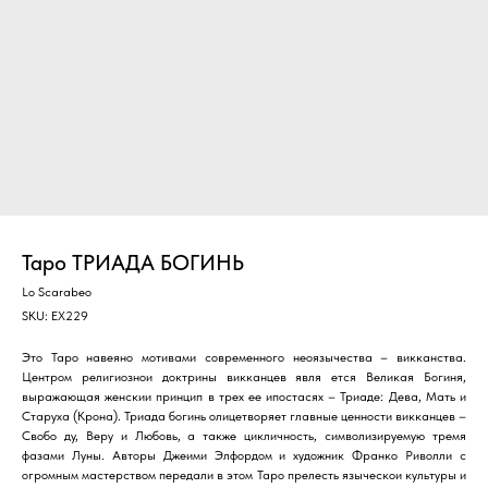
Таро ТРИАДА БОГИНЬ
Lo Scarabeo
SKU:
EX229
Это Таро навеяно мотивами современного неоязычества – викканства.
Центром религиознои доктрины викканцев явля ется Великая Богиня,
выражающая женскии принцип в трех ее ипостасях – Триаде: Дева, Мать и
Старуха (Крона). Триада богинь олицетворяет главные ценности викканцев –
Свобо ду, Веру и Любовь, а также цикличность, символизируемую тремя
фазами Луны. Авторы Джеими Элфордом и художник Франко Риволли с
огромным мастерством передали в этом Таро прелесть языческои культуры и