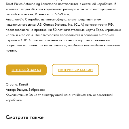
Tarot Pixie's Astounding Lenormand поставляется в жестяной коробочке. В
комплект входит 36 карт карманного размера и буклет с инструкцией на
английском языке. Размер карт 5.6х9.7см.
Аввалон-Ло Скарабео является официальным представителем
издательского дома U.S. Games Systems, Inc. (США) на территории РФ,
производящего на протяжении 50 лет качественные карты Таро, игральные
карты и Оракулы. Печать тиражей производится в основном в странах
Европы и КНР. Карты изготовлены из прочного картона с глянцевым
покрытием и отличаются великолепным дизайном и высочайшим качеством
печати.
ОПТОВЫЙ ЗАКАЗ
ИНТЕРНЕТ-МАГАЗИН
Страна: Китай
Автор: Эдмунд Зебровски
Комплектация: 36 карт с инструкцией на английском языке в жестяной
коробочке
Смотрите также