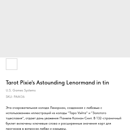
Tarot Pixie's Astounding Lenormand in tin
U.S. Games Systems
SKU:
PAM36
Эта очаровательная колода Ленорман, созданная с любовью с
использованием иллюстраций из колоды "Таро Уэйта" и "Золотого
тщеславия", отдает дань уважения Памеле Колман Смит. В 132-страничный
буклет включены ключевые слова и расширенные значения карт для
прогнозов в вопросах любви и карьеры.