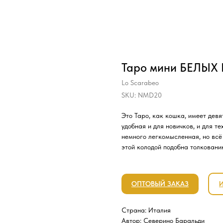
Таро мини БЕЛЫХ
Lo Scarabeo
SKU:
NMD20
Это Таро, как кошка, имеет дев
удобная и для новичков, и для т
немного легкомысленная, но всё
этой колодой подобна толкованию
ОПТОВЫЙ ЗАКАЗ
Страна: Италия
Автор: Северино Баральди