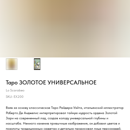
Таро ЗОЛОТОЕ УНИВЕРСАЛЬНОЕ
Lo Scarabeo
SKU:
EX200
Взяв за основу классическое Таро Райдера-Уэйта, итальянский иллюстратор
Роберто Де Анджелис интерпретировал тайную мудрость ордена Золотой
Зари на современный лад, создав колоду универсальной глубины и
масштаба. Немного изменив привычные изображения, он добавил цветов и
позолоты традиционным сюжетам и детально прорисовал лица персонажей.