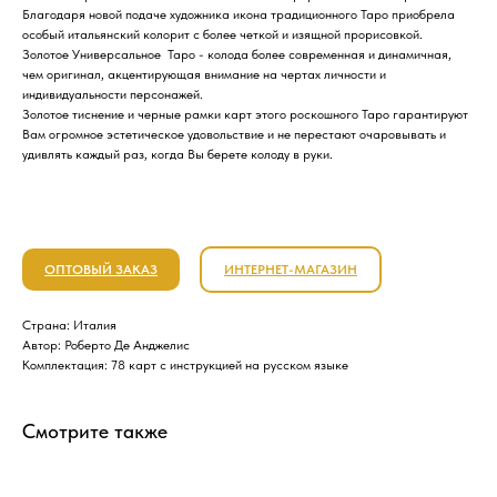
Благодаря новой подаче художника икона традиционного Таро приобрела
особый итальянский колорит с более четкой и изящной прорисовкой.
Золотое Универсальное Таро - колода более современная и динамичная,
чем оригинал, акцентирующая внимание на чертах личности и
индивидуальности персонажей.
Золотое тиснение и черные рамки карт этого роскошного Таро гарантируют
Вам огромное эстетическое удовольствие и не перестают очаровывать и
удивлять каждый раз, когда Вы берете колоду в руки.
ОПТОВЫЙ ЗАКАЗ
ИНТЕРНЕТ-МАГАЗИН
Страна: Италия
Автор: Роберто Де Анджелис
Комплектация: 78 карт с инструкцией на русском языке
Смотрите также