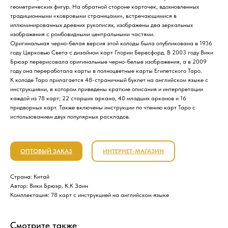
геометрических фигур. На обратной стороне карточек, вдохновленных
традиционными «ковровыми страницами», встречающимися в
иллюминированных древних рукописях, изображены два зеркальных
изображения с ромбовидными центральными частями.
Оригинальная черно-белая версия этой колоды была опубликована в 1936
году Церковью Света с дизайном карт Глории Бересфорд. В 2003 году Вики
Брюэр перерисовала оригинальные черно-белые изображения, а в 2009
году она переработала карты в полноцветные карты Египетского Таро.
К колоде Таро прилагается 48-страничный буклет на английском языке с
инструкциями, в котором приведены краткие описания и интерпретации
каждой из 78 карт; 22 старших аркана, 40 младших арканов и 16
придворных карт. Также включены инструкции по чтению карт Таро с
использованием двух популярных раскладов.
ОПТОВЫЙ ЗАКАЗ
ИНТЕРНЕТ-МАГАЗИН
Страна: Китай
Автор: Вики Брюэр, К.К Заин
Комплектация: 78 карт с инструкцией на английском языке
Смотрите также