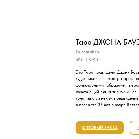
Таро ДЖОНА БАУЭ
Lo Scarabeo
SKU:
EX240
Это Таро посвящено Джону Бауэ
художников и иллюстраторов н
фольклорными образами, перс
сочетающий примитивизм и изящ
тона, явился неким предвидение
в возрасте 36 лет в озере Ветт
ОПТОВЫЙ ЗАКАЗ