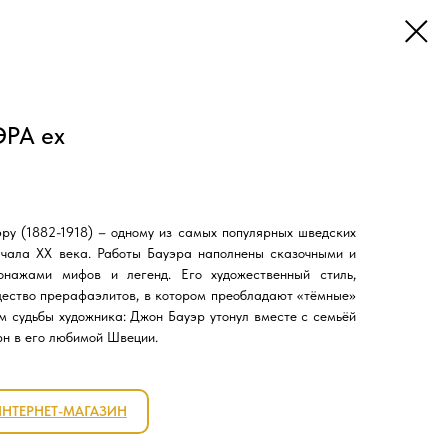
РА ex
ру (1882-1918) – одному из самых популярных шведских
ачала XX века. Работы Бауэра наполнены сказочными и
онажами мифов и легенд. Его художественный стиль,
ество прерафаэлитов, в котором преобладают «тёмные»
м судьбы художника: Джон Бауэр утонул вместе с семьёй
ерн в его любимой Швеции.
ИНТЕРНЕТ-МАГАЗИН