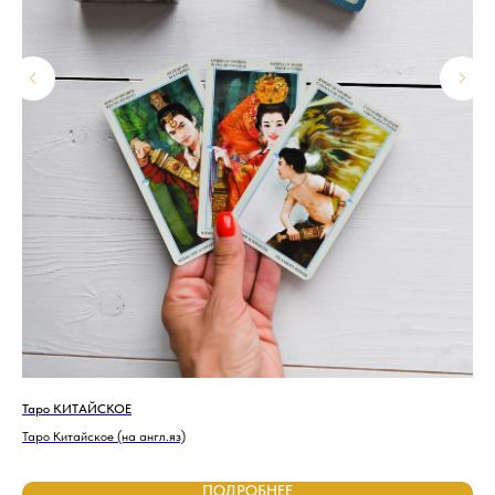
Таро КИТАЙСКОЕ
Та
Таро Китайское (на англ.яз)
Тар
ПОДРОБНЕЕ