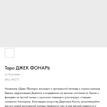
Таро ДЖЕК ФОНАРЬ
Lo Scarabeo
SKU:
AV277
Название «Джек-Фонарь» восходит к ирландской легенде о скупом пьянице
Джеке, одурачившем Дьявола и осуждённом на вечное скитание по Земле с
фонарём из пустой тыквы с кусочком тлеющего угля внутри, ставшем
символом Хэллоуина. Благодаря искусству Джулиано Коста, ухмыляющийся
дух его новой жутковатой колоды переносит нас в мир вечной мудрости и