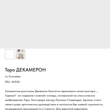
Таро ДЕКАМЕРОН
Lo Scarabeo
SKU:
AV045
Знаменитые рассказы Джованни Боккаччо вдохновили иллюстратора ....
Годензи? на создание «смелой» колоды, основанной на классических
изображениях Таро. Благодаря автору Лучиано Спадануда, Арканы стали
своего рода эротическим руководством в антологии без ложной скромности,
посвященной сексуальности и страсти. Для взрослой аудитории.