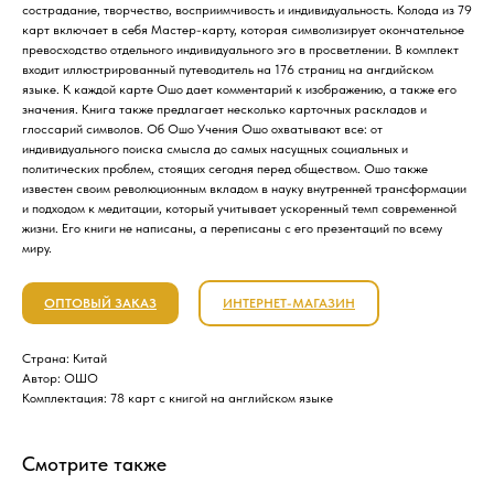
сострадание, творчество, восприимчивость и индивидуальность. Колода из 79
карт включает в себя Мастер-карту, которая символизирует окончательное
превосходство отдельного индивидуального эго в просветлении. В комплект
входит иллюстрированный путеводитель на 176 страниц на ангдийском
языке. К каждой карте Ошо дает комментарий к изображению, а также его
значения. Книга также предлагает несколько карточных раскладов и
глоссарий символов. Об Ошо Учения Ошо охватывают все: от
индивидуального поиска смысла до самых насущных социальных и
политических проблем, стоящих сегодня перед обществом. Ошо также
известен своим революционным вкладом в науку внутренней трансформации
и подходом к медитации, который учитывает ускоренный темп современной
жизни. Его книги не написаны, а переписаны с его презентаций по всему
миру.
ОПТОВЫЙ ЗАКАЗ
ИНТЕРНЕТ-МАГАЗИН
Страна: Китай
Автор: ОШО
Комплектация: 78 карт с книгой на английском языке
Смотрите также