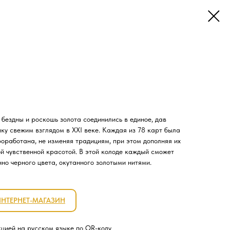
 бездны и роскошь золота соединились в единое, дав
ику свежим взглядом в XXI веке. Каждая из 78 карт была
роработана, не изменяя традициям, при этом дополняя их
 чувственной красотой. В этой колоде каждый сможет
но черного цвета, окутанного золотыми нитями.
ИНТЕРНЕТ-МАГАЗИН
кцией на русском языке по QR-коду