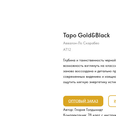
Таро Gold&Black
Аввалон-Ло Скарабео
АТ12
Глубина и таинственность черной
возможность взглянуть на класс
заново воссоздана и детально п
современным видением и изящной
ощутить мягкую энергетику истин
ОПТОВЫЙ ЗАКАЗ
Автор: Глория Голдшмидт
Комплектация: 78 карт с инстру