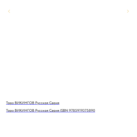
Таро ВИКИНГОВ Русская Серия
Tar
Таро ВИКИНГОВ Русская Серия ISBN 9785919375890
Aqu
ПОДРОБНЕЕ