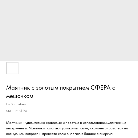
Маятник с золотым покрытием СФЕРА с
мешочком
Lo Scarabeo
SKU:
PEB11M
Маятники - удивительно красивые и простые в использовании магические
инструменты. Маятники помогают успокоить разум, сконцентрироваться на
волнующем вопросе и привести свою энергию в баланс с энергией