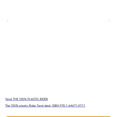
Tarot THE 100% PLASTIC RIDER
Та
-3
The 100% plastic Rider Tarot deck, ISBN 978-1-64671-017-1
Тар