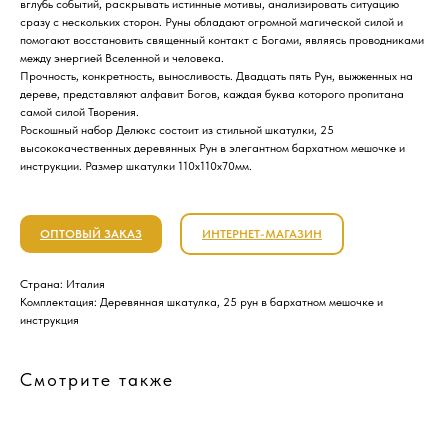
вглубь событий, раскрывать истинные мотивы, анализировать ситуацию
сразу с нескольких сторон. Руны обладают огромной магической силой и
помогают восстановить священный контакт с Богами, являясь проводниками
между энергией Вселенной и человека.
Прочность, конкретность, выносливость. Двадцать пять Рун, выжженных на
дереве, представляют алфавит Богов, каждая буква которого пропитана
самой силой Творения.
Роскошный набор Делюкс состоит из стильной шкатулки, 25
высококачественных деревянных Рун в элегантном бархатном мешочке и
инструкции. Размер шкатулки 110х110х70мм.
ОПТОВЫЙ ЗАКАЗ
ИНТЕРНЕТ-МАГАЗИН
Страна: Италия
Комплектация: Деревянная шкатулка, 25 рун в бархатном мешочке и
инструкция
Смотрите также