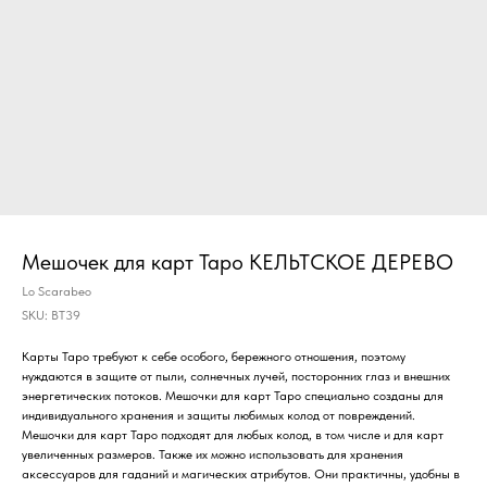
Мешочек для карт Таро КЕЛЬТСКОЕ ДЕРЕВО
Lo Scarabeo
SKU:
BT39
Карты Таро требуют к себе особого, бережного отношения, поэтому
нуждаются в защите от пыли, солнечных лучей, посторонних глаз и внешних
энергетических потоков. Мешочки для карт Таро специально созданы для
индивидуального хранения и защиты любимых колод от повреждений.
Мешочки для карт Таро подходят для любых колод, в том числе и для карт
увеличенных размеров. Также их можно использовать для хранения
аксессуаров для гаданий и
магических атрибутов.
Они практичны, удобны в