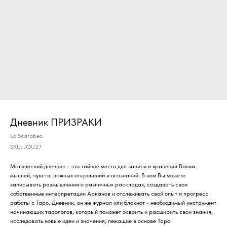
Дневник ПРИЗРАКИ
Lo Scarabeo
SKU:
JOU27
Магический дневник - это тайное место для записи и хранения Ваших
мыслей, чувств, важных откровений и осознаний. В нем Вы можете
записывать размышления о различных раскладах, создавать свои
собственные интерпретации Арканов и отслеживать свой опыт и прогресс
работы с Таро. Дневник, он же журнал или блокнот - необходимый инструмент
начинающих тарологов, который поможет освоить и расширить свои знания,
исследовать новые идеи и значения, лежащие в основе Таро.