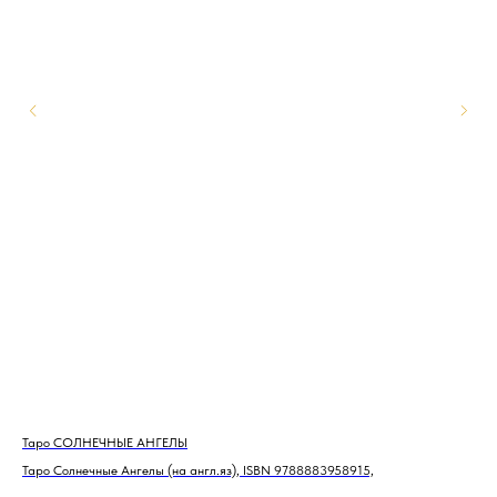
Таро СОЛНЕЧНЫЕ АНГЕЛЫ
Ст
Таро Солнечные Ангелы (на англ.яз), ISBN 9788883958915,
Как