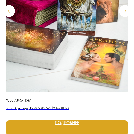
Таро АРКАНУМ
Тар
Таро Арканум, ISBN 978-5-91937-382-7
Тар
ПОДРОБНЕЕ