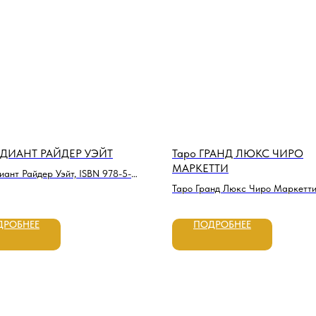
АДИАНТ РАЙДЕР УЭЙТ
Таро ГРАНД ЛЮКС ЧИРО
МАРКЕТТИ
иант Райдер Уэйт, ISBN 978-5-
2-1
Таро Гранд Люкс Чиро Маркетти
978-5-91937-318-6
ДРОБНЕЕ
ПОДРОБНЕЕ