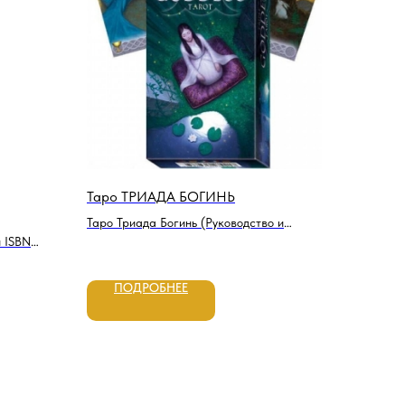
Таро ТРИАДА БОГИНЬ
Таро Триада Богинь (Руководство и
 ISBN
карты), Джейми Элфорд, ISBN
9788865274767,
ПОДРОБНЕЕ