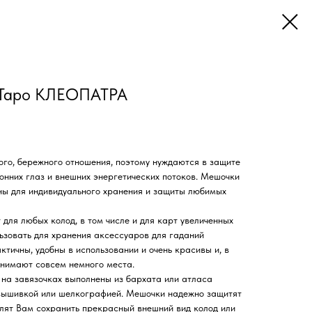
 Таро КЛЕОПАТРА
ого, бережного отношения, поэтому нуждаются в защите
ронних глаз и внешних энергетических потоков. Мешочки
ны для индивидуального хранения и защиты любимых
для любых колод, в том числе и для карт увеличенных
ьзовать для хранения аксессуаров для гаданий
ктичны, удобны в использовании и очень красивы и, в
анимают совсем немного места.
на завязочках выполнены из бархата или атласа
вышивкой или шелкографией. Мешочки надежно защитят
олят Вам сохранить прекрасный внешний вид колод или