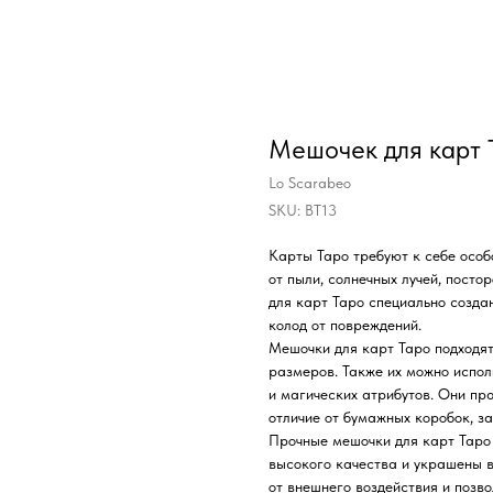
Мешочек для карт
Lo Scarabeo
SKU:
BT13
Карты Таро требуют к себе особ
от пыли, солнечных лучей, посто
для карт Таро специально созда
колод от повреждений.
Мешочки для карт Таро подходят 
размеров. Также их можно испол
и
магических атрибутов.
Они пра
отличие от бумажных коробок, з
Прочные мешочки для карт Таро 
высокого качества и украшены 
от внешнего воздействия и позв