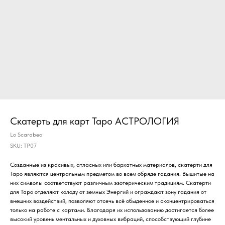
Скатерть для карт Таро АСТРОЛОГИЯ
Lo Scarabeo
SKU:
TP07
Созданные из красивых, атласных или бархатных материалов, скатерти для
Таро являются центральным предметом во всем обряде гадания. Вышитые на
них символы соответствуют различным эзотерическим традициям. Скатерти
для Таро отделяют колоду от земных Энергий и ограждают зону гадания от
внешних воздействий, позволяют отсечь всё обыденное и сконцентрироваться
только на работе с картами. Благодаря их использованию достигается более
высокий уровень ментальных и духовных вибраций, способствующий глубине