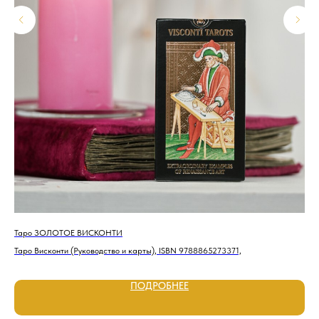
Таро ЗОЛОТОЕ ВИСКОНТИ
Тар
Таро Висконти (Руководство и карты), ISBN 9788865273371,
Тар
ПОДРОБНЕЕ